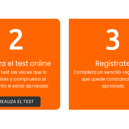
2
3
za el test online
Regístrat
 test las veces que lo
Completa un sencillo re
ites y comprueba al
que quede constanci
o si estás aprobado
aprobado
REALIZA EL TEST