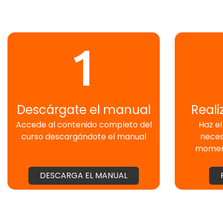
1
Descárgate el manual
Reali
Accede al contenido completo del
Haz el
curso descargándote el manual
neces
moment
DESCARGA EL MANUAL