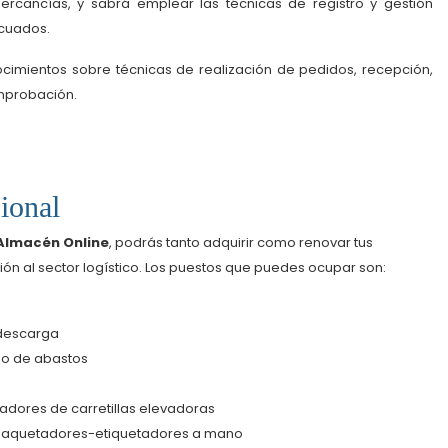
ercancías, y sabrá emplear las técnicas de registro y gestión
ecuados.
ocimientos sobre técnicas de realización de pedidos, recepción,
omprobación.
ional
Almacén Online
, podrás tanto adquirir como renovar tus
ión al sector logístico. Los puestos que puedes ocupar son:
descarga
o de abastos
dores de carretillas elevadoras
quetadores-etiquetadores a mano