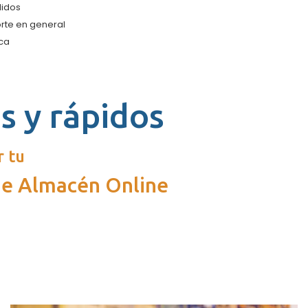
didos
rte en general
ica
s y rápidos
 tu
 de Almacén Online