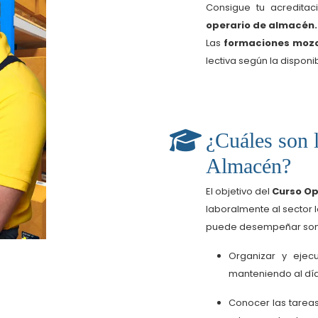
Consigue tu acredita
operario de almacén.
Las
formaciones moz
lectiva según la dispon
¿Cuáles son 
Almacén?
El objetivo del
Curso Op
laboralmente al sector lo
puede desempeñar son l
Organizar y ejec
manteniendo al día 
Conocer las tareas